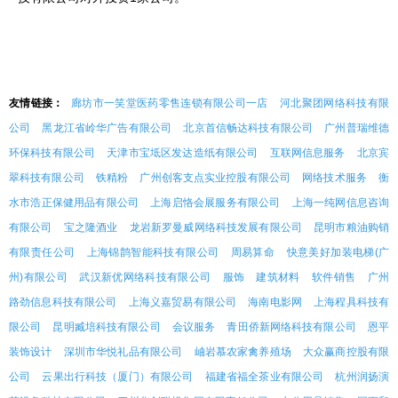
友情链接：
廊坊市一笑堂医药零售连锁有限公司一店
河北聚团网络科技有限
公司
黑龙江省岭华广告有限公司
北京首信畅达科技有限公司
广州普瑞维德
环保科技有限公司
天津市宝坻区发达造纸有限公司
互联网信息服务
北京宾
翠科技有限公司
铁精粉
广州创客支点实业控股有限公司
网络技术服务
衡
水市浩正保健用品有限公司
上海启恪会展服务有限公司
上海一纯网信息咨询
有限公司
宝之隆酒业
龙岩新罗曼威网络科技发展有限公司
昆明市粮油购销
有限责任公司
上海锦鹊智能科技有限公司
周易算命
快意美好加装电梯(广
州)有限公司
武汉新优网络科技有限公司
服饰
建筑材料
软件销售
广州
路劲信息科技有限公司
上海义嘉贸易有限公司
海南电影网
上海程具科技有
限公司
昆明臧培科技有限公司
会议服务
青田侨新网络科技有限公司
恩平
装饰设计
深圳市华悦礼品有限公司
岫岩慕农家禽养殖场
大众赢商控股有限
公司
云果出行科技（厦门）有限公司
福建省福全茶业有限公司
杭州润扬演